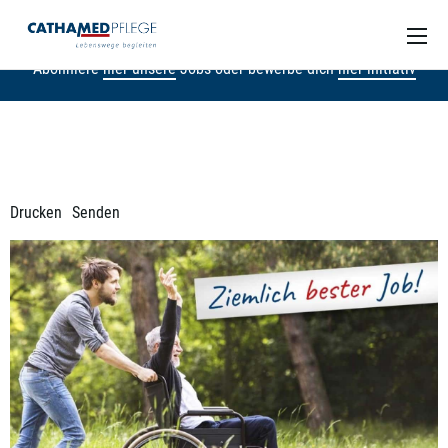
Nicht der passende Job dabei?
Abonniere
hier unsere
Jobs oder bewerbe dich
hier initiativ
Drucken
Senden