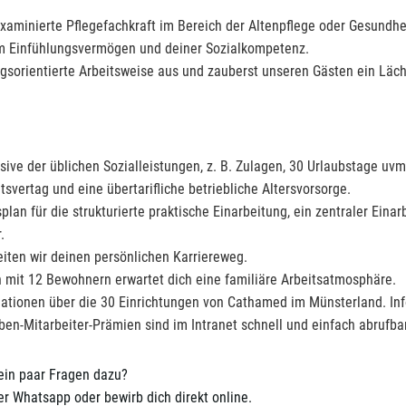
xaminierte Pflegefachkraft im Bereich der Altenpflege oder Gesundhe
em Einfühlungsvermögen und deiner Sozialkompetenz.
gsorientierte Arbeitsweise aus und zauberst unseren Gästen ein Läch
sive der üblichen Sozialleistungen, z. B. Zulagen, 30 Urlaubstage uvm
itsvertag und eine übertarifliche betriebliche Altersvorsorge.
an für die strukturierte praktische Einarbeitung, ein zentraler Einar
.
ten wir deinen persönlichen Karriereweg.
mit 12 Bewohnern erwartet dich eine familiäre Arbeitsatmosphäre.
mationen über die 30 Einrichtungen von Cathamed im Münsterland. Inf
n-Mitarbeiter-Prämien sind im Intranet schnell und einfach abrufb
 ein paar Fragen dazu?
r Whatsapp oder bewirb dich direkt online.