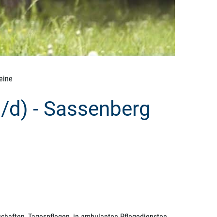
 eine
m/d) - Sassenberg
haften, Tagespflegen, in ambulanten Pflegediensten